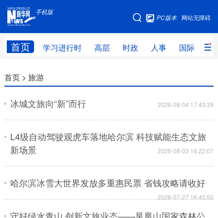
手机版
手机版
PC版本
网站无障碍
网站地图
首页
学习进行时
高层
时政
人事
国际
财
学习进行时
高层
时政
人事
首页 >
旅游
国际
财经
网评
港澳
冰城文旅向“新”而行
2026-08-04 17:43:39
台湾
思客智库
全球连线
教育
L4级自动驾驶观虎车落地哈尔滨 科技赋能生态文旅
科技
科普
体育
文化
新场景
2026-08-03 16:22:07
健康
军事
访谈
视频
图片
中央文件
金融
汽车
哈尔滨冰雪大世界发放多重惠民票 省钱攻略请收好
食品
人居
信息化
乡村振兴
2026-07-27 16:45:50
守好绿水青山 创新文旅业态——凤凰山国家森林公
溯源中国
城市
旅游
能源