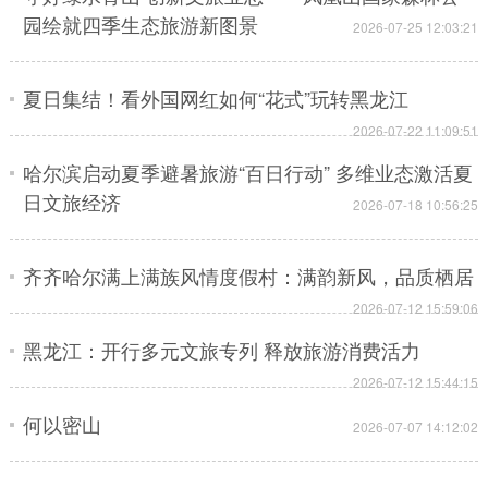
园绘就四季生态旅游新图景
2026-07-25 12:03:21
会展
彩票
娱乐
时尚
悦读
公益
书画
一带一路
夏日集结！看外国网红如何“花式”玩转黑龙江
2026-07-22 11:09:51
亚太网
上市公司
投教基地
哈尔滨启动夏季避暑旅游“百日行动” 多维业态激活夏
日文旅经济
2026-07-18 10:56:25
地方频道
北京
天津
河北
山西
齐齐哈尔满上满族风情度假村：满韵新风，品质栖居
2026-07-12 15:59:06
辽宁
吉林
上海
江苏
黑龙江：开行多元文旅专列 释放旅游消费活力
浙江
安徽
福建
江西
2026-07-12 15:44:15
山东
河南
湖北
湖南
何以密山
2026-07-07 14:12:02
广东
广西
海南
重庆