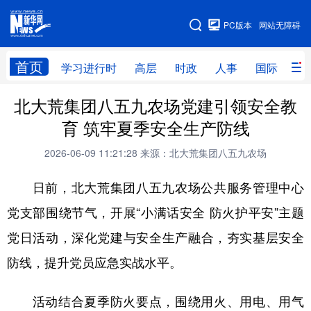
手机版
PC版本
网站无障碍
网站地图
首页
学习进行时
高层
时政
人事
国际
财
北大荒集团八五九农场党建引领安全教
学习进行时
高层
时政
人事
育 筑牢夏季安全生产防线
国际
财经
网评
港澳
2026-06-09 11:21:28
来源：北大荒集团八五九农场
台湾
思客智库
全球连线
教育
日前，北大荒集团八五九农场公共服务管理中心
科技
科普
体育
文化
党支部围绕节气，开展“小满话安全 防火护平安”主题
健康
军事
访谈
视频
党日活动，深化党建与安全生产融合，夯实基层安全
图片
中央文件
金融
汽车
防线，提升党员应急实战水平。
食品
人居
信息化
乡村振兴
活动结合夏季防火要点，围绕用火、用电、用气
溯源中国
城市
旅游
能源