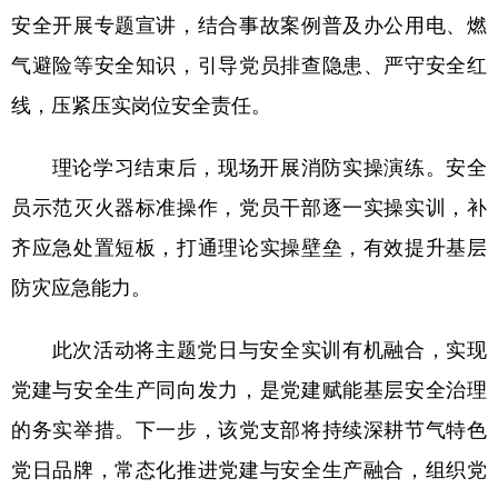
安全开展专题宣讲，结合事故案例普及办公用电、燃
会展
彩票
娱乐
时尚
气避险等安全知识，引导党员排查隐患、严守安全红
悦读
公益
书画
一带一路
线，压紧压实岗位安全责任。
亚太网
上市公司
投教基地
理论学习结束后，现场开展消防实操演练。安全
员示范灭火器标准操作，党员干部逐一实操实训，补
地方频道
齐应急处置短板，打通理论实操壁垒，有效提升基层
北京
天津
河北
山西
防灾应急能力。
辽宁
吉林
上海
江苏
此次活动将主题党日与安全实训有机融合，实现
浙江
安徽
福建
江西
党建与安全生产同向发力，是党建赋能基层安全治理
山东
河南
湖北
湖南
的务实举措。下一步，该党支部将持续深耕节气特色
广东
广西
海南
重庆
党日品牌，常态化推进党建与安全生产融合，组织党