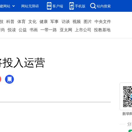
建网站
网站无障碍
客户端
手机版
站内搜索
技
科普
体育
文化
健康
军事
访谈
视频
图片
中央文件
时尚
悦读
公益
书画
一带一路
亚太网
上市公司
投教基地
将投入运营