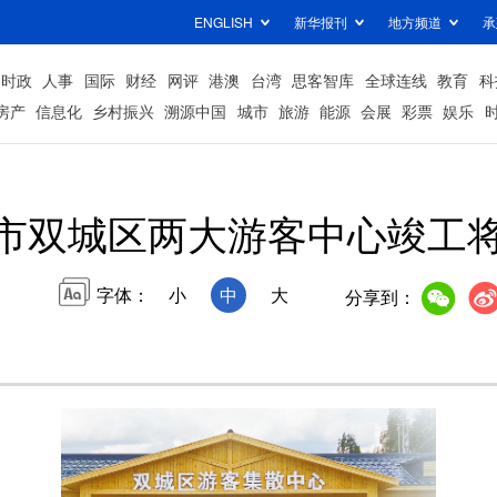
ENGLISH
新华报刊
地方频道
承
时政
人事
国际
财经
网评
港澳
台湾
思客智库
全球连线
教育
科
房产
信息化
乡村振兴
溯源中国
城市
旅游
能源
会展
彩票
娱乐
市双城区两大游客中心竣工
字体：
小
中
大
分享到：