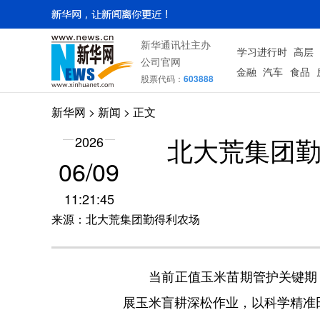
新华通讯社主办
学习进行时
高层
公司官网
金融
汽车
食品
股票代码：
603888
新华网
>
新闻
> 正文
北大荒集团勤
2026
06/09
11:21:45
来源：北大荒集团勤得利农场
当前正值玉米苗期管护关键期，
展玉米盲耕深松作业，以科学精准