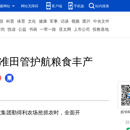
建网站
网站无障碍
客户端
手机版
站内搜索
技
科普
体育
文化
健康
军事
访谈
视频
图片
中央文件
时尚
悦读
公益
书画
一带一路
亚太网
上市公司
投教基地
精准田管护航粮食丰产
集团勤得利农场抢抓农时，全面开