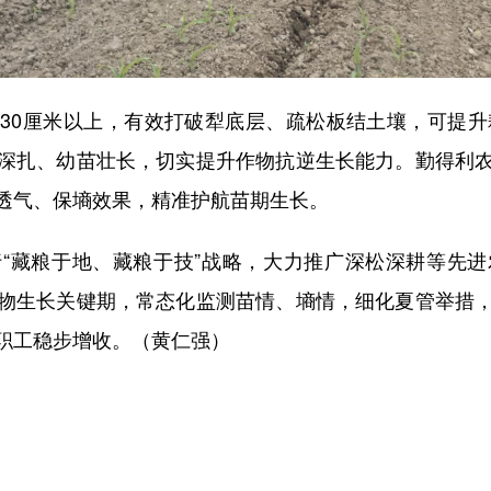
0厘米以上，有效打破犁底层、疏松板结土壤，可提升耕
深扎、幼苗壮长，切实提升作物抗逆生长能力。勤得利
透气、保墒效果，精准护航苗期生长。
藏粮于地、藏粮于技”战略，大力推广深松深耕等先进
物生长关键期，常态化监测苗情、墒情，细化夏管举措
职工稳步增收。（黄仁强）