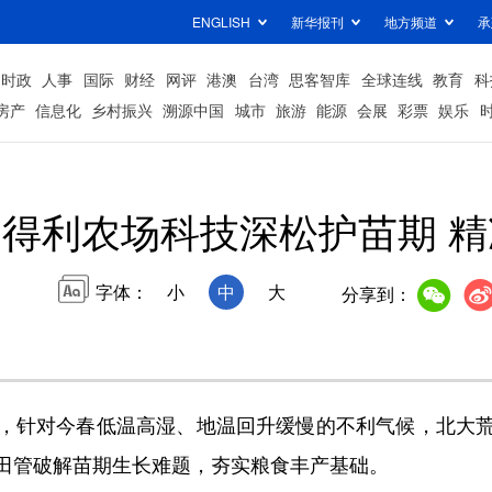
ENGLISH
新华报刊
地方频道
承
时政
人事
国际
财经
网评
港澳
台湾
思客智库
全球连线
教育
科
房产
信息化
乡村振兴
溯源中国
城市
旅游
能源
会展
彩票
娱乐
得利农场科技深松护苗期 
字体：
小
中
大
分享到：
针对今春低温高湿、地温回升缓慢的不利气候，北大荒
田管破解苗期生长难题，夯实粮食丰产基础。