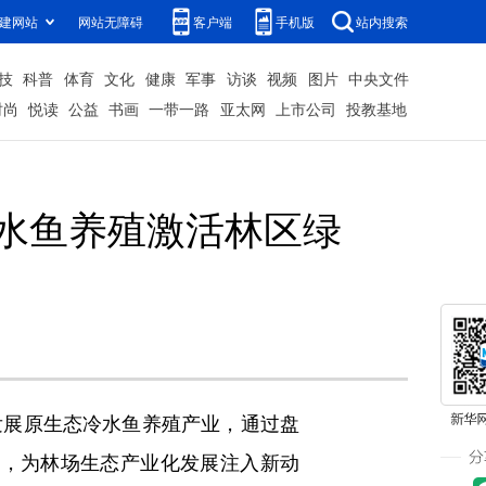
建网站
网站无障碍
客户端
手机版
站内搜索
技
科普
体育
文化
健康
军事
访谈
视频
图片
中央文件
时尚
悦读
公益
书画
一带一路
亚太网
上市公司
投教基地
水鱼养殖激活林区绿
展原生态冷水鱼养殖产业，通过盘
”，为林场生态产业化发展注入新动