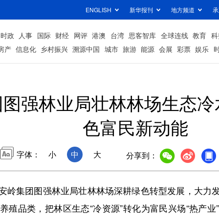
ENGLISH
新华报刊
地方频道
承
时政
人事
国际
财经
网评
港澳
台湾
思客智库
全球连线
教育
科
房产
信息化
乡村振兴
溯源中国
城市
旅游
能源
会展
彩票
娱乐
团图强林业局壮林林场生态冷
色富民新动能
字体：
小
中
大
分享到：
岭集团图强林业局壮林林场深耕绿色转型发展，大力发
养殖品类，把林区生态“冷资源”转化为富民兴场“热产业