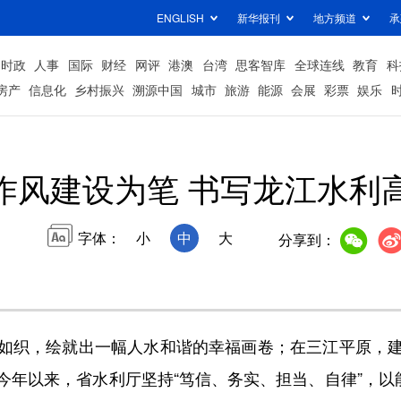
ENGLISH
新华报刊
地方频道
承
时政
人事
国际
财经
网评
港澳
台湾
思客智库
全球连线
教育
科
房产
信息化
乡村振兴
溯源中国
城市
旅游
能源
会展
彩票
娱乐
作风建设为笔 书写龙江水利
字体：
小
中
大
分享到：
织，绘就出一幅人水和谐的幸福画卷；在三江平原，建
年以来，省水利厅坚持“笃信、务实、担当、自律”，以