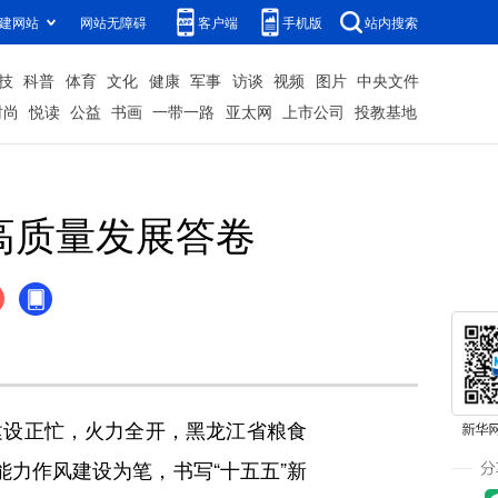
建网站
网站无障碍
客户端
手机版
站内搜索
技
科普
体育
文化
健康
军事
访谈
视频
图片
中央文件
时尚
悦读
公益
书画
一带一路
亚太网
上市公司
投教基地
高质量发展答卷
设正忙，火力全开，黑龙江省粮食
能力作风建设为笔，书写“十五五”新