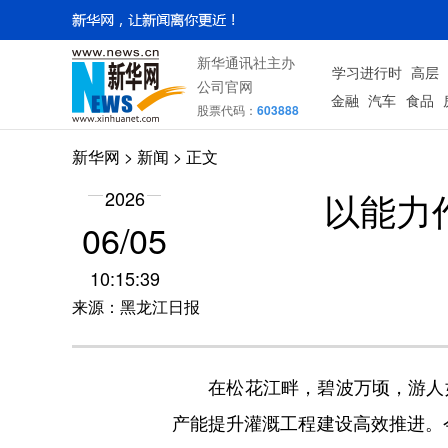
新华通讯社主办
学习进行时
高层
公司官网
金融
汽车
食品
股票代码：
603888
新华网
>
新闻
> 正文
以能力
2026
06/05
10:15:39
来源：黑龙江日报
在松花江畔，碧波万顷，游人如
产能提升灌溉工程建设高效推进。今