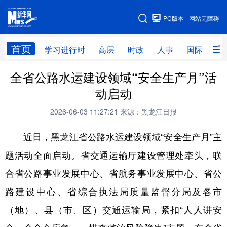
手机版
PC版本
网站无障碍
网站地图
首页
学习进行时
高层
时政
人事
国际
财
全省公路水运建设领域“安全生产月”活
学习进行时
高层
时政
人事
动启动
国际
财经
网评
港澳
2026-06-03 11:27:21
来源：黑龙江日报
台湾
思客智库
全球连线
教育
近日，黑龙江省公路水运建设领域“安全生产月”主
科技
科普
体育
文化
题活动全面启动。省交通运输厅建设管理处牵头，联
健康
军事
访谈
视频
合省公路事业发展中心、省航务事业发展中心、省公
图片
中央文件
金融
汽车
路建设中心、省综合执法局质量监督分局及各市
食品
人居
信息化
乡村振兴
（地）、县（市、区）交通运输局，紧扣“人人讲安
溯源中国
城市
旅游
能源