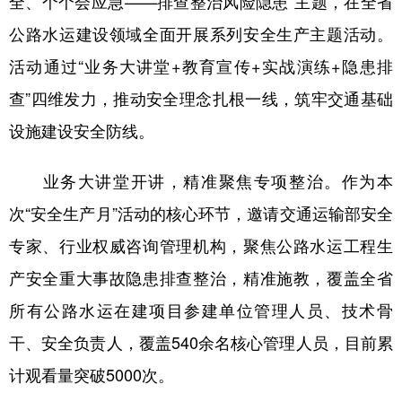
全、个个会应急——排查整治风险隐患”主题，在全省
公路水运建设领域全面开展系列安全生产主题活动。
会展
彩票
娱乐
时尚
活动通过“业务大讲堂+教育宣传+实战演练+隐患排
悦读
公益
书画
一带一路
查”四维发力，推动安全理念扎根一线，筑牢交通基础
亚太网
上市公司
投教基地
设施建设安全防线。
地方频道
业务大讲堂开讲，精准聚焦专项整治。作为本
次“安全生产月”活动的核心环节，邀请交通运输部安全
北京
天津
河北
山西
专家、行业权威咨询管理机构，聚焦公路水运工程生
辽宁
吉林
上海
江苏
产安全重大事故隐患排查整治，精准施教，覆盖全省
浙江
安徽
福建
江西
所有公路水运在建项目参建单位管理人员、技术骨
山东
河南
湖北
湖南
干、安全负责人，覆盖540余名核心管理人员，目前累
广东
广西
海南
重庆
计观看量突破5000次。