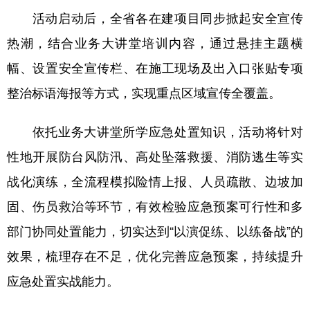
四川
贵州
云南
西藏
活动启动后，全省各在建项目同步掀起安全宣传
陕西
甘肃
青海
宁夏
热潮，结合业务大讲堂培训内容，通过悬挂主题横
新疆
内蒙古
黑龙江
幅、设置安全宣传栏、在施工现场及出入口张贴专项
整治标语海报等方式，实现重点区域宣传全覆盖。
多语种频道
依托业务大讲堂所学应急处置知识，活动将针对
English
Español
Français
عربى
性地开展防台风防汛、高处坠落救援、消防逃生等实
Русский язык
日本語
한국어
战化演练，全流程模拟险情上报、人员疏散、边坡加
固、伤员救治等环节，有效检验应急预案可行性和多
Deutsch
Português
部门协同处置能力，切实达到“以演促练、以练备战”的
效果，梳理存在不足，优化完善应急预案，持续提升
应急处置实战能力。