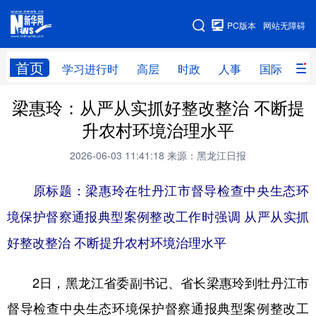
手机版
PC版本
网站无障碍
网站地图
首页
学习进行时
高层
时政
人事
国际
财
梁惠玲：从严从实抓好整改整治 不断提
学习进行时
高层
时政
人事
升农村环境治理水平
国际
财经
网评
港澳
2026-06-03 11:41:18
来源：黑龙江日报
台湾
思客智库
全球连线
教育
原标题：梁惠玲在牡丹江市督导检查中央生态环
科技
科普
体育
文化
境保护督察通报典型案例整改工作时强调 从严从实抓
健康
军事
访谈
视频
好整改整治 不断提升农村环境治理水平
图片
中央文件
金融
汽车
2日，黑龙江省委副书记、省长梁惠玲到牡丹江市
食品
人居
信息化
乡村振兴
督导检查中央生态环境保护督察通报典型案例整改工
溯源中国
城市
旅游
能源