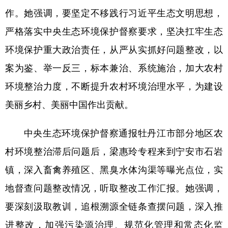
作。她强调，要坚定不移践行习近平生态文明思想，
会展
彩票
娱乐
时尚
严格落实中央生态环境保护督察要求，坚决扛牢生态
悦读
公益
书画
一带一路
环境保护重大政治责任，从严从实抓好问题整改，以
亚太网
上市公司
投教基地
案为鉴、举一反三，标本兼治、系统施治，加大农村
环境整治力度，不断提升农村环境治理水平，为建设
地方频道
美丽乡村、美丽中国作出贡献。
北京
天津
河北
山西
中央生态环境保护督察通报牡丹江市部分地区农
辽宁
吉林
上海
江苏
村环境整治滞后问题后，梁惠玲专程来到宁安市石岩
浙江
安徽
福建
江西
镇，深入畜禽养殖区、黑臭水体沟渠等曝光点位，实
地督查问题整改情况，听取整改工作汇报。她强调，
山东
河南
湖北
湖南
要深刻汲取教训，追根溯源全链条查摆问题，深入推
广东
广西
海南
重庆
进整改，加强污染源治理、规范化管理和常态化监