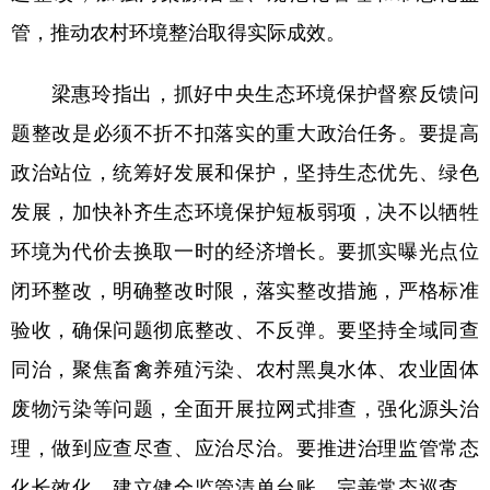
四川
贵州
云南
西藏
管，推动农村环境整治取得实际成效。
陕西
甘肃
青海
宁夏
梁惠玲指出，抓好中央生态环境保护督察反馈问
新疆
内蒙古
黑龙江
题整改是必须不折不扣落实的重大政治任务。要提高
政治站位，统筹好发展和保护，坚持生态优先、绿色
多语种频道
发展，加快补齐生态环境保护短板弱项，决不以牺牲
English
Español
Français
عربى
环境为代价去换取一时的经济增长。要抓实曝光点位
Русский язык
日本語
한국어
闭环整改，明确整改时限，落实整改措施，严格标准
Deutsch
Português
验收，确保问题彻底整改、不反弹。要坚持全域同查
同治，聚焦畜禽养殖污染、农村黑臭水体、农业固体
废物污染等问题，全面开展拉网式排查，强化源头治
理，做到应查尽查、应治尽治。要推进治理监管常态
化长效化，建立健全监管清单台账，完善常态巡查、