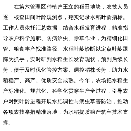
在第六管理区种植户王立的稻田地块，农技人员
会展
彩票
娱乐
时尚
逐一核查田间叶龄观测点，翔实记录水稻叶龄指标。
悦读
公益
书画
一带一路
工作人员依托汇总数据，结合水稻发育进程，精准指
亚太网
上市公司
投教基地
导农户科学施肥、防病治虫、除草作业，为精细化田
管、粮食丰产找准路径。水稻叶龄诊断以定点叶龄跟
地方频道
踪为抓手，实时研判水稻生长发育现状，预判后续长
势，便于及时优化管控方案、调控稻株长势，助力水
北京
天津
河北
山西
稻稳产、高产、优质安全成熟。今年，农场把水稻生
辽宁
吉林
上海
江苏
产标准化、规范化、科学化贯穿生产全过程，引导农
浙江
安徽
福建
江西
户对照叶龄进程开展水肥调控与病虫草害防治，推动
山东
河南
湖北
湖南
各项农技举措精准落地，为水稻提质稳产筑牢技术支
广东
广西
海南
重庆
撑。