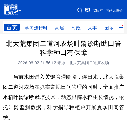
手机版
PC版本
网站无障碍
网站地图
首页
学习进行时
高层
时政
人事
国际
财
北大荒集团二道河农场叶龄诊断助田管
学习进行时
高层
时政
人事
科学种田有保障
国际
财经
网评
港澳
2026-06-02 21:56:12
来源：北大荒集团二道河农场
台湾
思客智库
全球连线
教育
当前水田进入关键管理阶段，连日来，北大荒集
科技
科普
体育
文化
团二道河农场在抓实常规田间管理的同时，全面推广
健康
军事
访谈
视频
水稻叶龄诊断栽培技术，动态跟踪水稻生长情况，依
图片
中央文件
金融
汽车
托叶龄监测数据，科学指导种植户开展夏季田间管
食品
人居
信息化
乡村振兴
护。
溯源中国
城市
旅游
能源