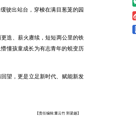
缓驶出站台，穿梭在满目葱茏的园
雨更迭、薪火赓续，短短两公里的铁
从懵懂孩童成长为有志青年的蜕变历
回望，更是立足新时代、赋能新发
【责任编辑:董云竹 郭梁越】