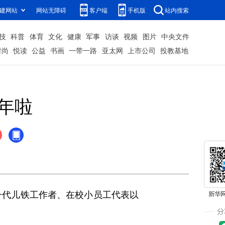
建网站
网站无障碍
客户端
手机版
站内搜索
技
科普
体育
文化
健康
军事
访谈
视频
图片
中央文件
时尚
悦读
公益
书画
一带一路
亚太网
上市公司
投教基地
年啦
一代儿铁工作者、在校小员工代表以