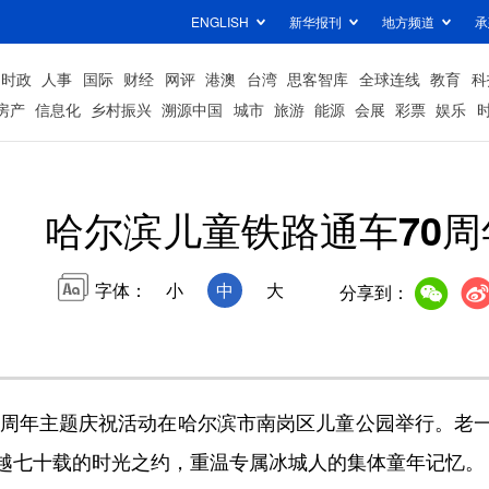
ENGLISH
新华报刊
地方频道
承
时政
人事
国际
财经
网评
港澳
台湾
思客智库
全球连线
教育
科
房产
信息化
乡村振兴
溯源中国
城市
旅游
能源
会展
彩票
娱乐
哈尔滨儿童铁路通车70周
字体：
小
中
大
分享到：
周年主题庆祝活动在哈尔滨市南岗区儿童公园举行。老
越七十载的时光之约，重温专属冰城人的集体童年记忆。