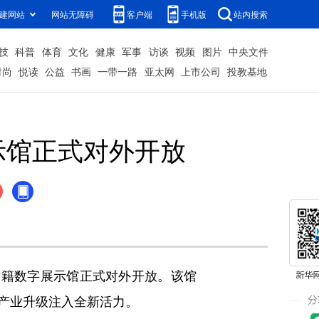
建网站
网站无障碍
客户端
手机版
站内搜索
技
科普
体育
文化
健康
军事
访谈
视频
图片
中央文件
时尚
悦读
公益
书画
一带一路
亚太网
上市公司
投教基地
示馆正式对外开放
籍数字展示馆正式对外开放。该馆
产业升级注入全新活力。