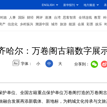
ENGLISH
新华报刊
地方频道
承
时政
人事
国际
财经
网评
港澳
台湾
思客智库
全球连线
教育
科
房产
信息化
乡村振兴
溯源中国
城市
旅游
能源
会展
彩票
娱乐
齐哈尔：万卷阁古籍数字展
字体：
小
中
大
分享到：
保护单位、全国古籍重点保护单位万卷阁打造的万卷阁古
旅融合发展再添新载体、新地标，为鹤城文化传承与文旅