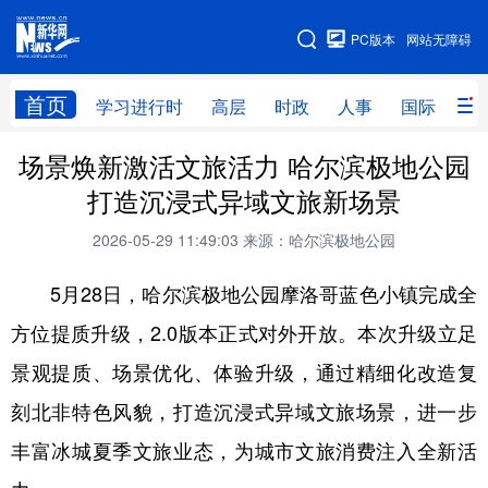
手机版
PC版本
网站无障碍
网站地图
首页
学习进行时
高层
时政
人事
国际
财
场景焕新激活文旅活力 哈尔滨极地公园
学习进行时
高层
时政
人事
打造沉浸式异域文旅新场景
国际
财经
网评
港澳
2026-05-29 11:49:03
来源：哈尔滨极地公园
台湾
思客智库
全球连线
教育
5月28日，哈尔滨极地公园摩洛哥蓝色小镇完成全
科技
科普
体育
文化
方位提质升级，2.0版本正式对外开放。本次升级立足
健康
军事
访谈
视频
景观提质、场景优化、体验升级，通过精细化改造复
图片
中央文件
金融
汽车
刻北非特色风貌，打造沉浸式异域文旅场景，进一步
食品
人居
信息化
乡村振兴
丰富冰城夏季文旅业态，为城市文旅消费注入全新活
溯源中国
城市
旅游
能源