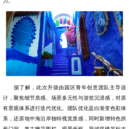
力。
会展
彩票
娱乐
时尚
悦读
公益
书画
一带一路
亚太网
上市公司
投教基地
地方频道
北京
天津
河北
山西
辽宁
吉林
上海
江苏
据了解，此次升级由园区青年创意团队主导设
浙江
安徽
福建
江西
计，聚焦细节质感、场景多元性与游览沉浸感，对原
山东
河南
湖北
湖南
有景观体系进行迭代优化。团队优化蓝白渐变色彩体
系，还原地中海沿岸独特视觉质感，同时新增特色拱
广东
广西
海南
重庆
形门洞、复古雕花围栏、观景画框、异域塔楼等标志