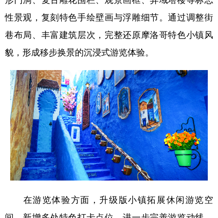
四川
贵州
云南
西藏
性景观，复刻特色手绘壁画与浮雕细节。通过调整街
陕西
甘肃
青海
宁夏
巷布局、丰富建筑层次，完整还原摩洛哥特色小镇风
新疆
内蒙古
黑龙江
貌，形成移步换景的沉浸式游览体验。
多语种频道
English
Español
Français
عربى
Русский язык
日本語
한국어
Deutsch
Português
在游览体验方面，升级版小镇拓展休闲游览空
间，新增多处特色打卡点位，进一步完善游览动线，