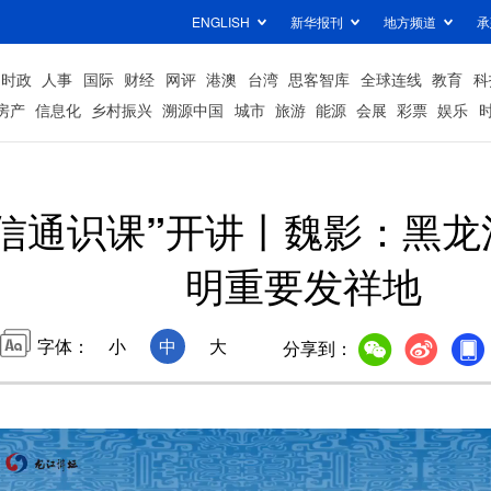
ENGLISH
新华报刊
地方频道
承
时政
人事
国际
财经
网评
港澳
台湾
思客智库
全球连线
教育
科
房产
信息化
乡村振兴
溯源中国
城市
旅游
能源
会展
彩票
娱乐
信通识课”开讲丨魏影：黑
明重要发祥地
字体：
小
中
大
分享到：