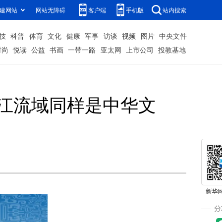
建网站
网站无障碍
客户端
手机版
站内搜索
技
科普
体育
文化
健康
军事
访谈
视频
图片
中央文件
时尚
悦读
公益
书画
一带一路
亚太网
上市公司
投教基地
龙江流域同样是中华文