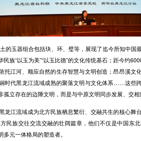
土的玉器组合包括玦、环、璧等，展现了迄今所知中国
民族“以玉为美”“以玉比德”的文化传统基石；距今约60
依托江河、顺应自然的生存智慧与文明创造；昂昂溪文
铜时代黑龙江流域成熟的聚落文明与文化体系……这些
非孤立存在的边陲文明，而是与中原文明同步发展、交相
龙江流域成为北方民族栖息繁衍、交融共生的核心舞台
北方民族交往交流交融的壮阔篇章，他们不仅是中国东北
明多元一体格局的塑造者。