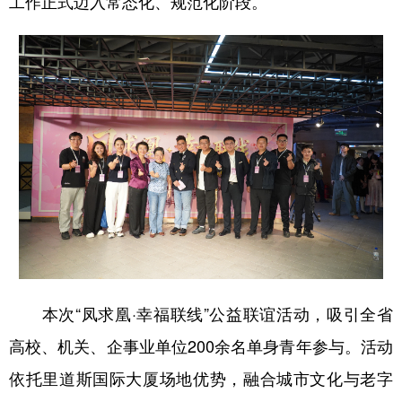
工作正式迈入常态化、规范化阶段。
会展
彩票
娱乐
时尚
悦读
公益
书画
一带一路
亚太网
上市公司
投教基地
地方频道
北京
天津
河北
山西
辽宁
吉林
上海
江苏
浙江
安徽
福建
江西
本次“凤求凰·幸福联线”公益联谊活动，吸引全省
山东
河南
湖北
湖南
高校、机关、企事业单位200余名单身青年参与。活动
广东
广西
海南
重庆
依托里道斯国际大厦场地优势，融合城市文化与老字