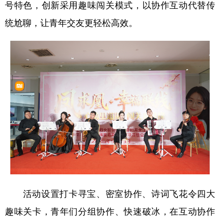
号特色，创新采用趣味闯关模式，以协作互动代替传
四川
贵州
云南
西藏
统尬聊，让青年交友更轻松高效。
陕西
甘肃
青海
宁夏
新疆
内蒙古
黑龙江
多语种频道
English
Español
Français
عربى
Русский язык
日本語
한국어
Deutsch
Português
活动设置打卡寻宝、密室协作、诗词飞花令四大
趣味关卡，青年们分组协作、快速破冰，在互动协作