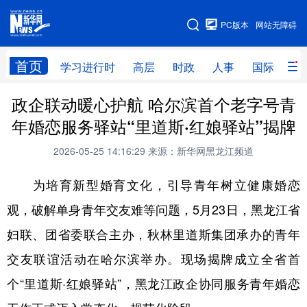
手机版
PC版本
网站无障碍
网站地图
首页
学习进行时
高层
时政
人事
国际
财
政企联动暖心护航 哈尔滨首个老字号青
学习进行时
高层
时政
人事
年婚恋服务驿站“里道斯·红娘驿站”揭牌
国际
财经
网评
港澳
2026-05-25 14:16:29
来源：新华网黑龙江频道
台湾
思客智库
全球连线
教育
为培育新型婚育文化，引导青年树立健康婚恋
科技
科普
体育
文化
观，破解单身青年交友难等问题，5月23日，黑龙江省
健康
军事
访谈
视频
妇联、团省委联合主办，秋林里道斯集团承办的青年
图片
中央文件
金融
汽车
交友联谊活动在哈尔滨举办。现场揭牌成立全省首
食品
人居
信息化
乡村振兴
个“里道斯·红娘驿站”，黑龙江政企协同服务青年婚恋
溯源中国
城市
旅游
能源