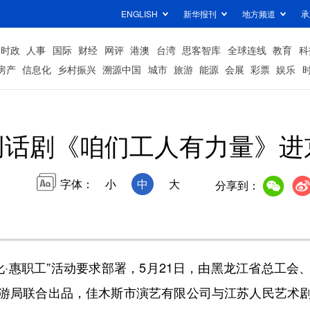
ENGLISH
新华报刊
地方频道
承
时政
人事
国际
财经
网评
港澳
台湾
思客智库
全球连线
教育
科
房产
信息化
乡村振兴
溯源中国
城市
旅游
能源
会展
彩票
娱乐
创话剧《咱们工人有力量》进
字体：
小
中
大
分享到：
·惠职工”活动要求部署，5月21日，由黑龙江省总工
游局联合出品，佳木斯市演艺有限公司与江苏人民艺术