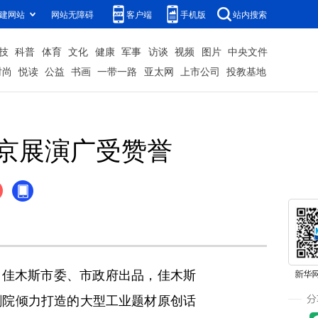
建网站
网站无障碍
客户端
手机版
站内搜索
技
科普
体育
文化
健康
军事
访谈
视频
图片
中央文件
时尚
悦读
公益
书画
一带一路
亚太网
上市公司
投教基地
京展演广受赞誉
会、佳木斯市委、市政府出品，佳木斯
剧院倾力打造的大型工业题材原创话