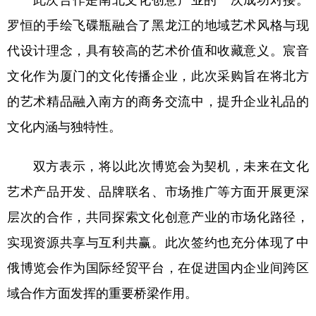
四川
贵州
云南
西藏
罗恒的手绘飞碟瓶融合了黑龙江的地域艺术风格与现
陕西
甘肃
青海
宁夏
代设计理念，具有较高的艺术价值和收藏意义。宸音
新疆
内蒙古
黑龙江
文化作为厦门的文化传播企业，此次采购旨在将北方
的艺术精品融入南方的商务交流中，提升企业礼品的
多语种频道
文化内涵与独特性。
English
Español
Français
عربى
双方表示，将以此次博览会为契机，未来在文化
Русский язык
日本語
한국어
艺术产品开发、品牌联名、市场推广等方面开展更深
Deutsch
Português
层次的合作，共同探索文化创意产业的市场化路径，
实现资源共享与互利共赢。此次签约也充分体现了中
俄博览会作为国际经贸平台，在促进国内企业间跨区
域合作方面发挥的重要桥梁作用。