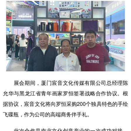
会展
彩票
娱乐
时尚
悦读
公益
书画
一带一路
亚太网
上市公司
投教基地
地方频道
北京
天津
河北
山西
展会期间，厦门宸音文化传媒有限公司总经理陈
辽宁
吉林
上海
江苏
允华与黑龙江省青年画家罗恒签署战略合作协议。根
浙江
安徽
福建
江西
据协议，宸音文化将向罗恒采购200个独具特色的手绘
山东
河南
湖北
湖南
飞碟瓶，作为公司的高端商务伴手礼。
广东
广西
海南
重庆
此次合作是南北文化创意产业的一次成功对接。