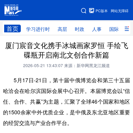
手机版
PC版本
网站无障碍
网站地图
首页
学习进行时
高层
时政
人事
国际
财
厦门宸音文化携手冰城画家罗恒 手绘飞
学习进行时
高层
时政
人事
碟瓶开启南北文创合作新篇
国际
财经
网评
港澳
2026-05-21 13:43:07
来源：新华网黑龙江频道
台湾
思客智库
全球连线
教育
5月17日-21日，第十届中俄博览会和第三十五届
科技
科普
体育
文化
哈洽会在哈尔滨国际会展中心召开。本届博览会以“信
健康
军事
访谈
视频
任、合作、共赢”为主题，汇聚了全球46个国家和地区
图片
中央文件
金融
汽车
的1500余家中外优质企业，是中俄及东北亚地区重要
食品
人居
信息化
乡村振兴
的经贸交流与产业合作平台。
溯源中国
城市
旅游
能源