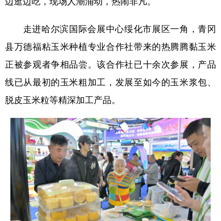
边逛边吃，现场人潮涌动，热闹非凡。
会展
彩票
娱乐
时尚
走进哈尔滨国际会展中心绥化市展区一角，青冈
悦读
公益
书画
一带一路
县万德福粘玉米种植专业合作社带来的热腾腾黏玉米
亚太网
上市公司
投教基地
正被参观者争相品尝。该合作社已十余次参展，产品
线已从最初的玉米粗加工，发展至如今的玉米浆包、
地方频道
脱皮玉米粒等精深加工产品。
北京
天津
河北
山西
辽宁
吉林
上海
江苏
浙江
安徽
福建
江西
山东
河南
湖北
湖南
广东
广西
海南
重庆