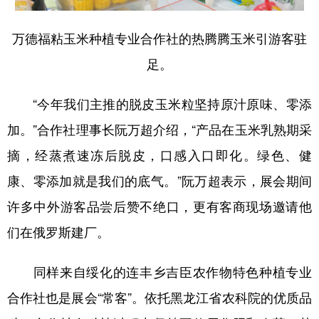
四川
贵州
云南
西藏
陕西
甘肃
青海
宁夏
万德福粘玉米种植专业合作社的热腾腾玉米引游客驻
足。
新疆
内蒙古
黑龙江
“今年我们主推的脱皮玉米粒坚持原汁原味、零添
多语种频道
加。”合作社理事长阮万超介绍，“产品在玉米乳熟期采
English
Español
Français
عربى
摘，经蒸煮速冻后脱皮，口感入口即化。绿色、健
康、零添加就是我们的底气。”阮万超表示，展会期间
Русский язык
日本語
한국어
许多中外游客品尝后赞不绝口，更有客商现场邀请他
Deutsch
Português
们在俄罗斯建厂。
同样来自绥化的连丰乡吉臣农作物特色种植专业
合作社也是展会“常客”。依托黑龙江省农科院的优质品