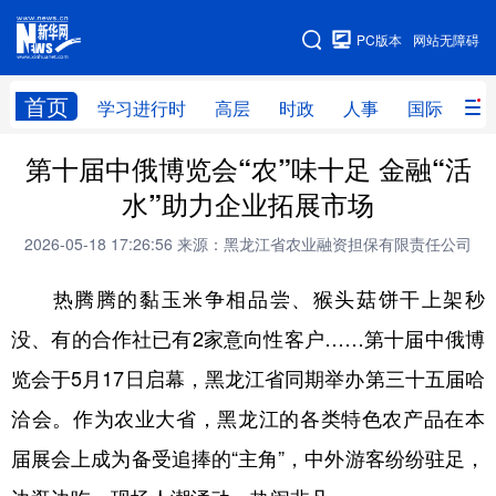
手机版
PC版本
网站无障碍
网站地图
首页
学习进行时
高层
时政
人事
国际
财
第十届中俄博览会“农”味十足 金融“活
学习进行时
高层
时政
人事
水”助力企业拓展市场
国际
财经
网评
港澳
2026-05-18 17:26:56
来源：黑龙江省农业融资担保有限责任公司
台湾
思客智库
全球连线
教育
热腾腾的黏玉米争相品尝、猴头菇饼干上架秒
科技
科普
体育
文化
没、有的合作社已有2家意向性客户……第十届中俄博
健康
军事
访谈
视频
览会于5月17日启幕，黑龙江省同期举办第三十五届哈
图片
中央文件
金融
汽车
洽会。作为农业大省，黑龙江的各类特色农产品在本
食品
人居
信息化
乡村振兴
届展会上成为备受追捧的“主角”，中外游客纷纷驻足，
溯源中国
城市
旅游
能源