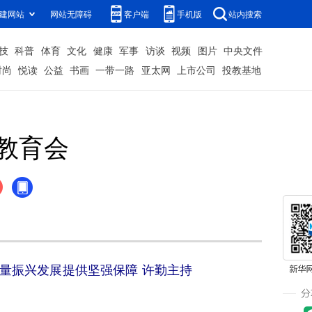
建网站
网站无障碍
客户端
手机版
站内搜索
技
科普
体育
文化
健康
军事
访谈
视频
图片
中央文件
时尚
悦读
公益
书画
一带一路
亚太网
上市公司
投教基地
教育会
质量振兴发展提供坚强保障 许勤主持