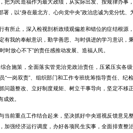
，把为民造福作为最大政绩，从实际出发、按规律办事
部署，以“身在最北方、心向党中央”政治忠诚为党分忧、
有所止，深入检视剖析政绩观偏差和错位的症结根源，
定有我的奉献意识，勤学善思、与时俱进的学习意识，
“时时放心不下”的责任感推动发展、造福人民。
合施策，全面落实管党治党政治责任，压紧压实各级
员“一岗双责”、组织部门和工作专班统筹指导责任、纪
抓问题整改、立好制度规矩、树立干事导向，坚定不移
有成效。
当前重点工作结合起来，坚决抓好中央巡视反馈意见整
，加强经济运行调度，办好各项民生实事，全面排查整