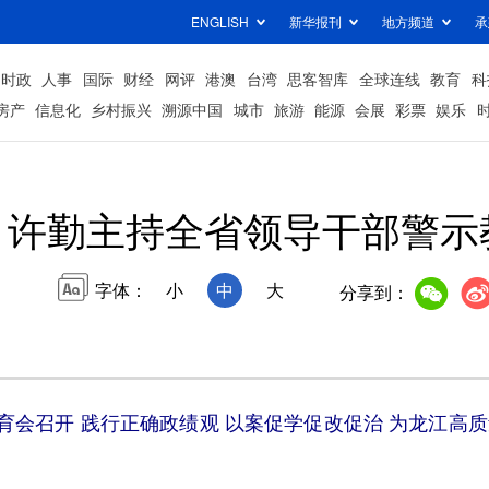
ENGLISH
新华报刊
地方频道
承
时政
人事
国际
财经
网评
港澳
台湾
思客智库
全球连线
教育
科
房产
信息化
乡村振兴
溯源中国
城市
旅游
能源
会展
彩票
娱乐
许勤主持全省领导干部警示
字体：
小
中
大
分享到：
育会召开 践行正确政绩观 以案促学促改促治 为龙江高