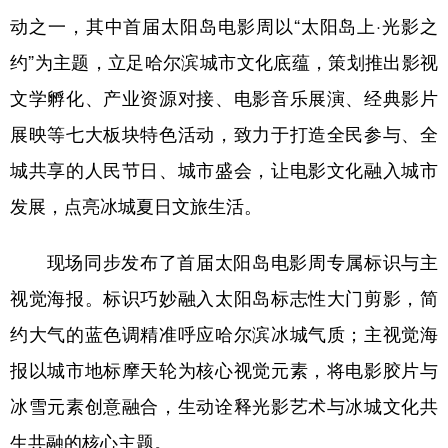
动之一，其中首届太阳岛电影周以“太阳岛上·光影之
会展
彩票
娱乐
时尚
约”为主题，立足哈尔滨城市文化底蕴，策划推出影视
悦读
公益
书画
一带一路
文学孵化、产业资源对接、电影音乐展演、经典影片
亚太网
上市公司
投教基地
展映等七大板块特色活动，致力于打造全民参与、全
城共享的人民节日、城市盛会，让电影文化融入城市
地方频道
发展，点亮冰城夏日文旅生活。
北京
天津
河北
山西
现场同步发布了首届太阳岛电影周专属标识与主
辽宁
吉林
上海
江苏
视觉海报。标识巧妙融入太阳岛标志性大门剪影，简
浙江
安徽
福建
江西
约大气的蓝色调精准呼应哈尔滨冰城气质；主视觉海
报以城市地标摩天轮为核心视觉元素，将电影胶片与
山东
河南
湖北
湖南
冰雪元素创意融合，生动诠释光影艺术与冰城文化共
广东
广西
海南
重庆
生共融的核心主题。