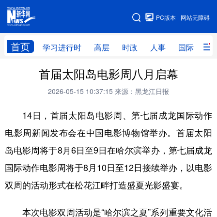
手机版
PC版本
网站无障碍
网站地图
首页
学习进行时
高层
时政
人事
国际
财
首届太阳岛电影周八月启幕
学习进行时
高层
时政
人事
2026-05-15 10:37:15
来源：黑龙江日报
国际
财经
网评
港澳
14日，首届太阳岛电影周、第七届成龙国际动作
台湾
思客智库
全球连线
教育
电影周新闻发布会在中国电影博物馆举办。首届太阳
科技
科普
体育
文化
岛电影周将于8月6日至9日在哈尔滨举办，第七届成龙
健康
军事
访谈
视频
国际动作电影周将于8月10日至12日接续举办，以电影
图片
中央文件
金融
汽车
双周的活动形式在松花江畔打造盛夏光影盛宴。
食品
人居
信息化
乡村振兴
本次电影双周活动是“哈尔滨之夏”系列重要文化活
溯源中国
城市
旅游
能源