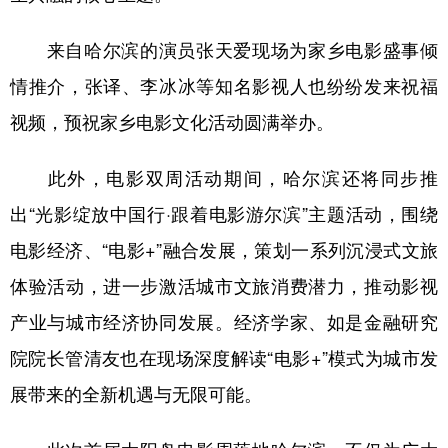
四川
贵州
云南
西藏
来自哈尔滨的演员张天爱现场为家乡电影盛事倾
陕西
甘肃
青海
宁夏
情推介，张译、李冰冰等知名影视人也纷纷发来祝福
新疆
内蒙古
黑龙江
视频，预祝家乡电影文化活动圆满举办。
多语种频道
此外，电影双周活动期间，哈尔滨还将同步推
出“光影绽放中国行·跟着电影游尔滨”主题活动，围绕
English
Español
Français
عربى
电影经济、“电影+”融合发展，策划一系列沉浸式文旅
Русский язык
日本語
한국어
体验活动，进一步激活城市文旅消费潜力，推动影视
Deutsch
Português
产业与城市经济协同发展。经济学家、如是金融研究
院院长管清友也在现场深度解读“电影+”模式为城市发
展带来的全新机遇与无限可能。