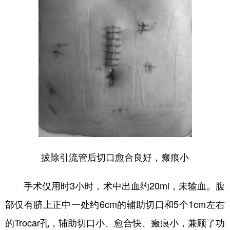
拔除引流管后切口愈合良好，瘢痕小
手术仅用时3小时，术中出血约20ml，未输血。腹
部仅有脐上正中一处约6cm的辅助切口和5个1cm左右
的Trocar孔，辅助切口小、愈合快、瘢痕小，兼顾了功