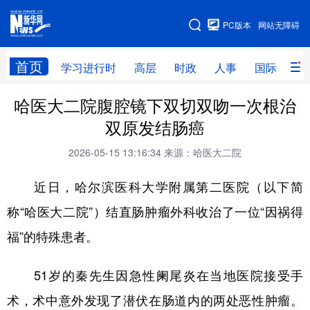
手机版
PC版本
网站无障碍
网站地图
首页
学习进行时
高层
时政
人事
国际
财
哈医大二院腹腔镜下双切双吻一次根治
学习进行时
高层
时政
人事
双原发结肠癌
国际
财经
网评
港澳
2026-05-15 13:16:34
来源：哈医大二院
台湾
思客智库
全球连线
教育
近日，哈尔滨医科大学附属第二医院（以下简
科技
科普
体育
文化
称“哈医大二院”）结直肠肿瘤外科收治了一位“因祸得
健康
军事
访谈
视频
福”的特殊患者。
图片
中央文件
金融
汽车
51岁的秦先生因急性阑尾炎在当地医院接受手
食品
人居
信息化
乡村振兴
术，术中意外发现了潜伏在肠道内的两处恶性肿瘤。
溯源中国
城市
旅游
能源