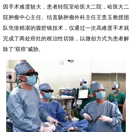
因手术难度较大，患者转院至哈医大二院，哈医大二
会展
彩票
娱乐
时尚
院肿瘤中心主任、结直肠肿瘤外科主任王贵玉教授团
悦读
公益
书画
一带一路
队凭借精湛的腹腔镜技术，仅通过一次高难度手术就
亚太网
上市公司
投教基地
完成了两处癌灶的根治性切除，以微创方式为患者解
除了“双癌”威胁。
地方频道
北京
天津
河北
山西
辽宁
吉林
上海
江苏
浙江
安徽
福建
江西
山东
河南
湖北
湖南
广东
广西
海南
重庆