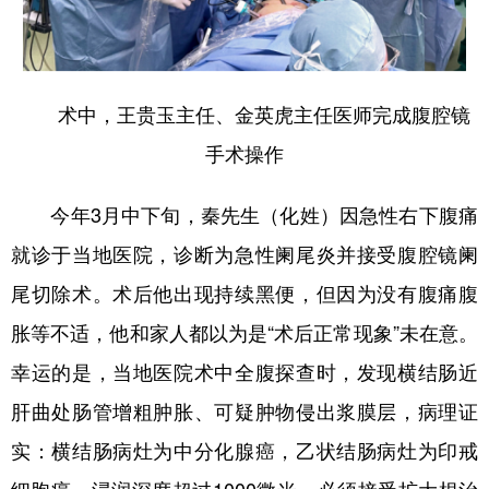
四川
贵州
云南
西藏
陕西
甘肃
青海
宁夏
新疆
内蒙古
黑龙江
术中，王贵玉主任、金英虎主任医师完成腹腔镜
手术操作
多语种频道
今年3月中下旬，秦先生（化姓）因急性右下腹痛
English
Español
Français
عربى
就诊于当地医院，诊断为急性阑尾炎并接受腹腔镜阑
Русский язык
日本語
한국어
尾切除术。术后他出现持续黑便，但因为没有腹痛腹
Deutsch
Português
胀等不适，他和家人都以为是“术后正常现象”未在意。
幸运的是，当地医院术中全腹探查时，发现横结肠近
肝曲处肠管增粗肿胀、可疑肿物侵出浆膜层，病理证
实：横结肠病灶为中分化腺癌，乙状结肠病灶为印戒
细胞癌，浸润深度超过1000微米，必须接受扩大根治