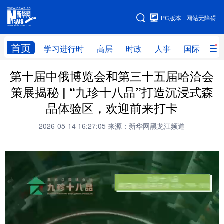
手机版
PC版本
网站无障碍
网站地图
首页
学习进行时
高层
时政
人事
国际
财
第十届中俄博览会和第三十五届哈洽会
学习进行时
高层
时政
人事
策展揭秘 | “九珍十八品”打造沉浸式森
国际
财经
网评
港澳
品体验区，欢迎前来打卡
台湾
思客智库
全球连线
教育
2026-05-14 16:27:05
来源：新华网黑龙江频道
科技
科普
体育
文化
健康
军事
访谈
视频
图片
中央文件
金融
汽车
食品
人居
信息化
乡村振兴
溯源中国
城市
旅游
能源