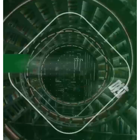
会展
彩票
娱乐
时尚
悦读
公益
书画
一带一路
亚太网
上市公司
投教基地
地方频道
北京
天津
河北
山西
辽宁
吉林
上海
江苏
浙江
安徽
福建
江西
山东
河南
湖北
湖南
广东
广西
海南
重庆