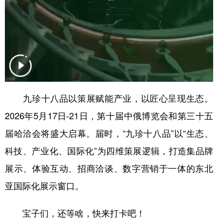
四川
贵州
云南
西藏
陕西
甘肃
青海
宁夏
新疆
内蒙古
黑龙江
多语种频道
九珍十八品以策展赋能产业，以匠心呈现生态。
English
Español
Français
عربى
2026年5月17日-21日，第十届中俄博览会和第三十五
Русский язык
日本語
한국어
届哈洽会将盛大启幕。届时，“九珍十八品”以“生态、
Deutsch
Português
科技、产业化、国际化”为四维策展逻辑，打造集品牌
展示、体验互动、招商洽谈、数字营销于一体的东北
亚国际化展示窗口。
宝子们，还等啥，快来打卡吧！