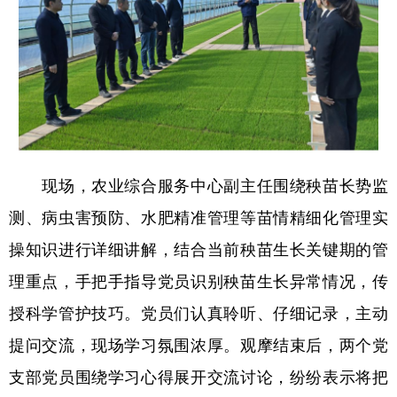
四川
贵州
云南
西藏
陕西
甘肃
青海
宁夏
新疆
内蒙古
黑龙江
多语种频道
现场，农业综合服务中心副主任围绕秧苗长势监
English
Español
Français
عربى
测、病虫害预防、水肥精准管理等苗情精细化管理实
Русский язык
日本語
한국어
操知识进行详细讲解，结合当前秧苗生长关键期的管
Deutsch
Português
理重点，手把手指导党员识别秧苗生长异常情况，传
授科学管护技巧。党员们认真聆听、仔细记录，主动
提问交流，现场学习氛围浓厚。观摩结束后，两个党
支部党员围绕学习心得展开交流讨论，纷纷表示将把