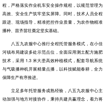
程，严格落实作业机车安全操作规程，以规范管理为
会展
彩票
娱乐
时尚
高效、安全生产筑牢坚实屏障。同时，技术人员全程
悦读
公益
书画
一带一路
跟进、现场指导，精准把控作业质量，为农作物精准
亚太网
上市公司
投教基地
播种、苗齐苗壮奠定坚实基础。
八五九农服中心推行全程托管服务模式，在小佳
地方频道
河镇布局建设多处示范点位，全面应用测土配方施肥
北京
天津
河北
山西
技术，采用 1.3 米大垄高效种植模式，配套导航系统
辽宁
吉林
上海
江苏
与气吸播种机开展精量点播，以科技赋能春耕，全力
保障生产有序推进。
浙江
安徽
福建
江西
山东
河南
湖北
湖南
立足多年托管服务成熟经验，八五九农服中心主
广东
广西
海南
重庆
动加强与地方对接协作，秉持共建共赢理念，着力将