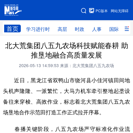
手机版
PC版本
网站无障碍
网站地图
首页
学习进行时
高层
时政
人事
国际
财
北大荒集团八五九农场科技赋能春耕 助
学习进行时
高层
时政
人事
推垦地融合高质量发展
国际
财经
网评
港澳
2026-05-13 14:59:53
来源：北大荒集团八五九农场
台湾
思客智库
全球连线
教育
近日，黑龙江省双鸭山市饶河县小佳河镇田间地
科技
科普
体育
文化
头机声隆隆、一派繁忙，大马力机车牵引整地起垄设
健康
军事
访谈
视频
备往来穿梭、高效作业，标志着北大荒集团八五九农
图片
中央文件
金融
汽车
场垦地合作示范田打造工作正式拉开序幕。
食品
人居
信息化
乡村振兴
春播关键阶段，八五九农场严守标准化作业流
溯源中国
城市
旅游
能源