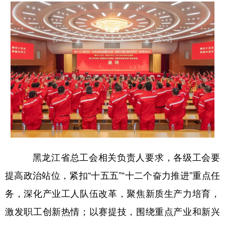
会展
彩票
娱乐
时尚
悦读
公益
书画
一带一路
亚太网
上市公司
投教基地
地方频道
北京
天津
河北
山西
辽宁
吉林
上海
江苏
黑龙江省总工会相关负责人要求，各级工会要
浙江
安徽
福建
江西
提高政治站位，紧扣“十五五”“十二个奋力推进”重点任
山东
河南
湖北
湖南
务，深化产业工人队伍改革，聚焦新质生产力培育，
广东
广西
海南
重庆
激发职工创新热情；以赛提技，围绕重点产业和新兴