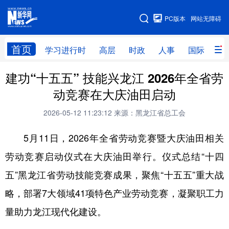
手机版
PC版本
网站无障碍
网站地图
首页
学习进行时
高层
时政
人事
国际
财
建功“十五五” 技能兴龙江 2026年全省劳
学习进行时
高层
时政
人事
动竞赛在大庆油田启动
国际
财经
网评
港澳
2026-05-12 11:23:12
来源：黑龙江省总工会
台湾
思客智库
全球连线
教育
5月11日，2026年全省劳动竞赛暨大庆油田相关
科技
科普
体育
文化
劳动竞赛启动仪式在大庆油田举行。仪式总结“十四
健康
军事
访谈
视频
五”黑龙江省劳动技能竞赛成果，聚焦“十五五”重大战
图片
中央文件
金融
汽车
略，部署7大领域41项特色产业劳动竞赛，凝聚职工力
食品
人居
信息化
乡村振兴
量助力龙江现代化建设。
溯源中国
城市
旅游
能源