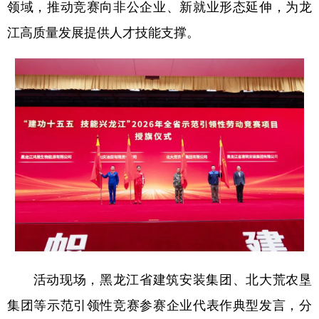
领域，推动竞赛向非公企业、新就业形态延伸，为龙
四川
贵州
云南
西藏
江高质量发展提供人才技能支撑。
陕西
甘肃
青海
宁夏
新疆
内蒙古
黑龙江
多语种频道
English
Español
Français
عربى
Русский язык
日本語
한국어
Deutsch
Português
活动现场，黑龙江省建筑安装集团、北大荒农垦
集团等示范引领性竞赛参赛企业代表作典型发言，分