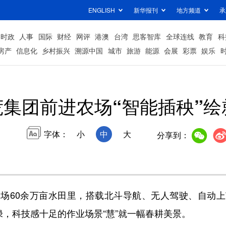
ENGLISH
新华报刊
地方频道
承
时政
人事
国际
财经
网评
港澳
台湾
思客智库
全球连线
教育
科
房产
信息化
乡村振兴
溯源中国
城市
旅游
能源
会展
彩票
娱乐
荒集团前进农场“智能插秧”
字体：
小
中
大
分享到：
60余万亩水田里，搭载北斗导航、无人驾驶、自动上
绿，科技感十足的作业场景“慧”就一幅春耕美景。