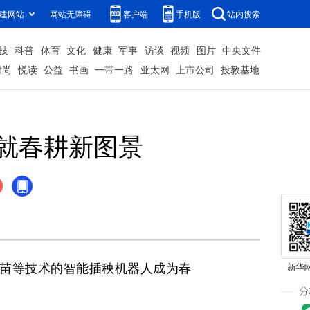
建网站
网站无障碍
客户端
手机版
站内搜索
技
科普
体育
文化
健康
军事
访谈
视频
图片
中央文件
时尚
悦读
公益
书画
一带一路
亚太网
上市公司
投教基地
绘就春耕新图景
苗等技术的智能插秧机器人成为春