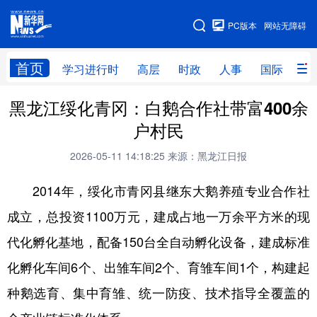
手机版
PC版本
网站无障碍
网站地图
首页
学习进行时
高层
时政
人事
国际
财
黑龙江绥化青冈：白鹅合作社带富400余
学习进行时
高层
时政
人事
户村民
国际
财经
网评
港澳
2026-05-11 14:18:25
来源：黑龙江日报
台湾
思客智库
全球连线
教育
2014年，绥化市青冈县继东大鹅养殖专业合作社
科技
科普
体育
文化
成立，总投资1100万元，建成占地一万余平方米的现
健康
军事
访谈
视频
代化孵化基地，配备150台全自动孵化设备，建成标准
图片
中央文件
金融
汽车
化孵化车间6个、出雏车间2个、育雏车间1个，构建起
食品
人居
信息化
乡村振兴
种鹅选育、集中育雏、统一防疫、技术指导全覆盖的
溯源中国
城市
旅游
能源