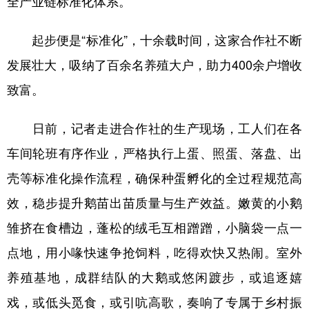
全产业链标准化体系。
会展
彩票
娱乐
时尚
起步便是“标准化”，十余载时间，这家合作社不断
悦读
公益
书画
一带一路
发展壮大，吸纳了百余名养殖大户，助力400余户增收
亚太网
上市公司
投教基地
致富。
日前，记者走进合作社的生产现场，工人们在各
地方频道
车间轮班有序作业，严格执行上蛋、照蛋、落盘、出
北京
天津
河北
山西
壳等标准化操作流程，确保种蛋孵化的全过程规范高
辽宁
吉林
上海
江苏
效，稳步提升鹅苗出苗质量与生产效益。嫩黄的小鹅
雏挤在食槽边，蓬松的绒毛互相蹭蹭，小脑袋一点一
浙江
安徽
福建
江西
点地，用小喙快速争抢饲料，吃得欢快又热闹。室外
山东
河南
湖北
湖南
养殖基地，成群结队的大鹅或悠闲踱步，或追逐嬉
广东
广西
海南
重庆
戏，或低头觅食，或引吭高歌，奏响了专属于乡村振