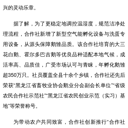
四川
贵州
云南
西藏
兴的灵动乐章。
陕西
甘肃
青海
宁夏
据了解，为了更稳定地调控温湿度，规范洁净处
新疆
内蒙古
黑龙江
理流程，合作社新增了新型空气能孵化设备与洗蛋专
用设备，从源头保障鹅雏品质。该合作社培育的大三
多语种频道
花白鹅、霍尔多巴吉鹅等优良品种适配本地气候，成
English
Español
Français
عربى
活率高、品质佳，广受市场认可与青睐，年孵化鹅雏
Русский язык
日本語
한국어
超350万只。社员覆盖全县十余个乡镇，合作社还先后
荣获“黑龙江省畜牧业协会鹅业分会副会长单位”“省级
Deutsch
Português
农民合作社示范社”“黑龙江省农民创业示范（实习）基
地”等荣誉称号。
为带动农户共同致富，合作社创新推行“合作社