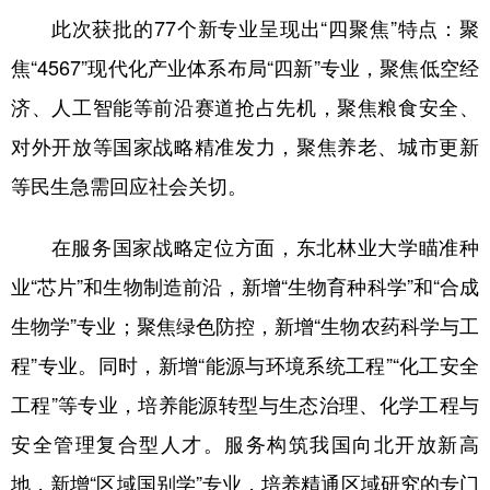
此次获批的77个新专业呈现出“四聚焦”特点：聚
会展
彩票
娱乐
时尚
焦“4567”现代化产业体系布局“四新”专业，聚焦低空经
悦读
公益
书画
一带一路
济、人工智能等前沿赛道抢占先机，聚焦粮食安全、
亚太网
上市公司
投教基地
对外开放等国家战略精准发力，聚焦养老、城市更新
等民生急需回应社会关切。
地方频道
在服务国家战略定位方面，东北林业大学瞄准种
北京
天津
河北
山西
业“芯片”和生物制造前沿，新增“生物育种科学”和“合成
辽宁
吉林
上海
江苏
生物学”专业；聚焦绿色防控，新增“生物农药科学与工
浙江
安徽
福建
江西
程”专业。同时，新增“能源与环境系统工程”“化工安全
工程”等专业，培养能源转型与生态治理、化学工程与
山东
河南
湖北
湖南
安全管理复合型人才。服务构筑我国向北开放新高
广东
广西
海南
重庆
地，新增“区域国别学”专业，培养精通区域研究的专门