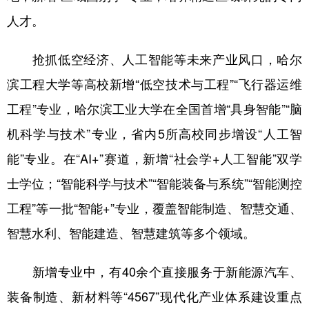
四川
贵州
云南
西藏
人才。
陕西
甘肃
青海
宁夏
抢抓低空经济、人工智能等未来产业风口，哈尔
新疆
内蒙古
黑龙江
滨工程大学等高校新增“低空技术与工程”“飞行器运维
工程”专业，哈尔滨工业大学在全国首增“具身智能”“脑
多语种频道
机科学与技术”专业，省内5所高校同步增设“人工智
English
Español
Français
عربى
能”专业。在“AI+”赛道，新增“社会学+人工智能”双学
Русский язык
日本語
한국어
士学位；“智能科学与技术”“智能装备与系统”“智能测控
Deutsch
Português
工程”等一批“智能+”专业，覆盖智能制造、智慧交通、
智慧水利、智能建造、智慧建筑等多个领域。
新增专业中，有40余个直接服务于新能源汽车、
装备制造、新材料等“4567”现代化产业体系建设重点