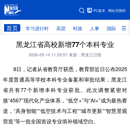
手机版
PC版本
网站无障碍
网站地图
首页
学习进行时
高层
时政
人事
国际
财
黑龙江省高校新增77个本科专业
学习进行时
高层
时政
人事
2026-05-10 11:25:57
来源：黑龙江日报
国际
财经
网评
港澳
8日，记者从省教育厅获悉，教育部近日公布2025
台湾
思客智库
全球连线
教育
年度普通高等学校本科专业备案和审批结果，黑龙江
科技
科普
体育
文化
省共有77个新增本科专业获批。此次调整紧密对
健康
军事
访谈
视频
接“4567”现代化产业体系，“低空+”与“AI+”成为最热赛
图片
中央文件
金融
汽车
道，“具身智能”“低空技术与工程”“城市更新”“智慧景观
食品
人居
信息化
乡村振兴
营造”等一批全国首设专业填补领域空白。
溯源中国
城市
旅游
能源