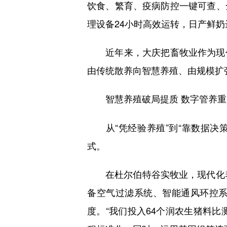
饮食、繁育、疫病防控一键可查、
理设备24小时高效运转，日产鲜奶
近年来，大庆把畜牧业作为现代
由传统散养向智慧养殖、由规模扩
智慧养殖破局提质 数字管养
从“凭经验养殖”到“靠数据决策
式。
在杜尔伯特谷实牧业，现代化养殖
备空气过滤系统、智能通风环控
度。“我们投入64个润农生猪料比