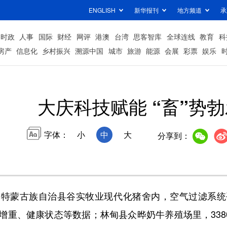
ENGLISH
新华报刊
地方频道
承
时政
人事
国际
财经
网评
港澳
台湾
思客智库
全球连线
教育
科
房产
信息化
乡村振兴
溯源中国
城市
旅游
能源
会展
彩票
娱乐
大庆科技赋能 “畜”势
字体：
小
中
大
分享到：
蒙古族自治县谷实牧业现代化猪舍内，空气过滤系统
重、健康状态等数据；林甸县众晔奶牛养殖场里，338