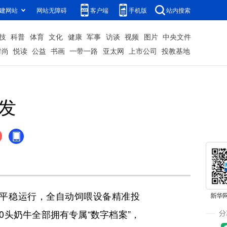
建网站
网站无障碍
客户端
手机版
站内搜索
技
科普
体育
文化
健康
军事
访谈
视频
图片
中央文件
时尚
悦读
公益
书画
一带一路
亚太网
上市公司
投教基地
勃发
平稳运行，全自动饲喂设备精准投
0头奶牛全部拥有专属“数字档案”，