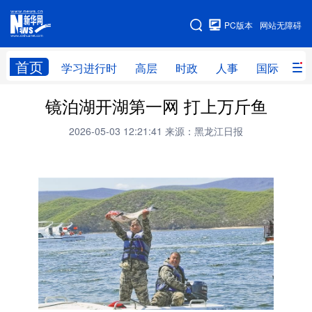
手机版
PC版本
网站无障碍
网站地图
首页
学习进行时
高层
时政
人事
国际
财
镜泊湖开湖第一网 打上万斤鱼
学习进行时
高层
时政
人事
2026-05-03 12:21:41
来源：黑龙江日报
国际
财经
网评
港澳
台湾
思客智库
全球连线
教育
科技
科普
体育
文化
健康
军事
访谈
视频
图片
中央文件
金融
汽车
食品
人居
信息化
乡村振兴
溯源中国
城市
旅游
能源