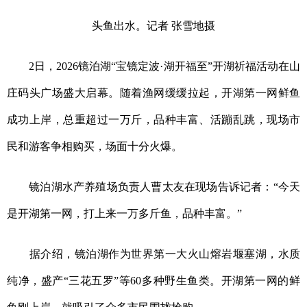
头鱼出水。记者 张雪地摄
会展
彩票
娱乐
时尚
悦读
公益
书画
一带一路
2日，2026镜泊湖“宝镜定波·湖开福至”开湖祈福活动在山
亚太网
上市公司
投教基地
庄码头广场盛大启幕。随着渔网缓缓拉起，开湖第一网鲜鱼
成功上岸，总重超过一万斤，品种丰富、活蹦乱跳，现场市
地方频道
民和游客争相购买，场面十分火爆。
北京
天津
河北
山西
镜泊湖水产养殖场负责人曹太友在现场告诉记者：“今天
辽宁
吉林
上海
江苏
是开湖第一网，打上来一万多斤鱼，品种丰富。”
浙江
安徽
福建
江西
山东
河南
湖北
湖南
据介绍，镜泊湖作为世界第一大火山熔岩堰塞湖，水质
纯净，盛产“三花五罗”等60多种野生鱼类。开湖第一网的鲜
广东
广西
海南
重庆