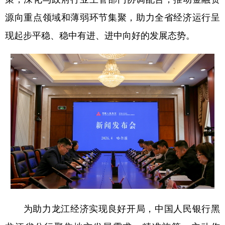
源向重点领域和薄弱环节集聚，助力全省经济运行呈
会展
彩票
娱乐
时尚
现起步平稳、稳中有进、进中向好的发展态势。
悦读
公益
书画
一带一路
亚太网
上市公司
投教基地
地方频道
北京
天津
河北
山西
辽宁
吉林
上海
江苏
浙江
安徽
福建
江西
山东
河南
湖北
湖南
为助力龙江经济实现良好开局，中国人民银行黑
广东
广西
海南
重庆