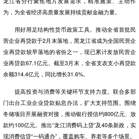
龙江省分行聚焦地方发展需求，精准施策、主动作
四川
贵州
云南
西藏
为，为全省经济高质量发展持续贡献金融力量。
陕西
甘肃
青海
宁夏
新疆
内蒙古
黑龙江
用好用足结构性货币政策工具。推动全省首批民
营企业再贷款于2月末落地，黑龙江省成为全国民营企
业再贷款较早落地的省份之一，现已累计发放民营企
多语种频道
业再贷款67.1亿元。截至3月末，全省支农支小再贷款
English
Español
Français
عربى
余额314.4亿元，同比增长31.6%。
Русский язык
日本語
한국어
提高投资与消费等关键环节支持力度。联合多部
Deutsch
Português
门出台工业企业贷款贴息办法，扩大支持范围。围绕
冬储项目开展融资对接，推动银行授信约800亿元、放
款约100亿元。推出“龙江消费码上贷”及40条新政，实
现消费信贷“一码通办”，覆盖购车、养老等多个场景。