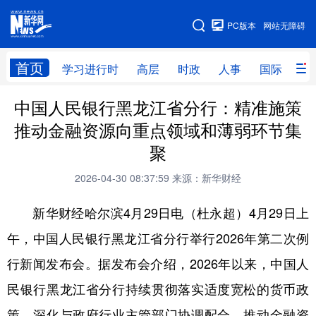
手机版
PC版本
网站无障碍
网站地图
首页
学习进行时
高层
时政
人事
国际
财
中国人民银行黑龙江省分行：精准施策
学习进行时
高层
时政
人事
推动金融资源向重点领域和薄弱环节集
国际
财经
网评
港澳
聚
台湾
思客智库
全球连线
教育
2026-04-30 08:37:59
来源：新华财经
科技
科普
体育
文化
新华财经哈尔滨4月29日电（杜永超）4月29日上
健康
军事
访谈
视频
午，中国人民银行黑龙江省分行举行2026年第二次例
图片
中央文件
金融
汽车
行新闻发布会。据发布会介绍，2026年以来，中国人
食品
人居
信息化
乡村振兴
民银行黑龙江省分行持续贯彻落实适度宽松的货币政
策，深化与政府行业主管部门协调配合，推动金融资
溯源中国
城市
旅游
能源