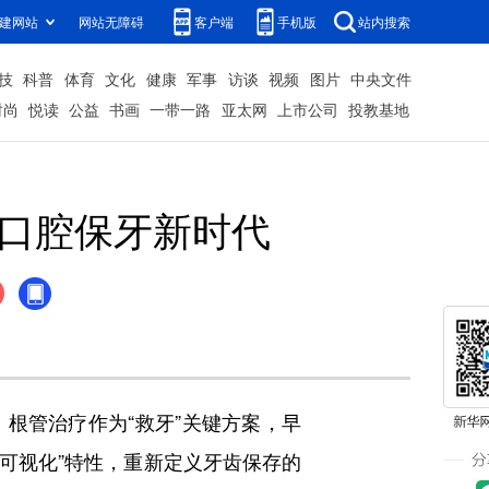
建网站
网站无障碍
客户端
手机版
站内搜索
技
科普
体育
文化
健康
军事
访谈
视频
图片
中央文件
时尚
悦读
公益
书画
一带一路
亚太网
上市公司
投教基地
启口腔保牙新时代
管治疗作为“救牙”关键方案，早
准可视化”特性，重新定义牙齿保存的