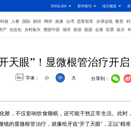
ENGLISH
新华报刊
地方频道
承
时政
人事
国际
财经
网评
港澳
台湾
思客智库
全球连线
教育
科
房产
信息化
乡村振兴
溯源中国
城市
旅游
能源
会展
彩票
娱乐
“开天眼”！显微根管治疗开
字体：
小
中
大
分享到：
脓，不仅影响饮食睡眠，还可能干扰正常生活。此时，根
镜的显微根管治疗，就像给牙齿“开了天眼”，正以“精