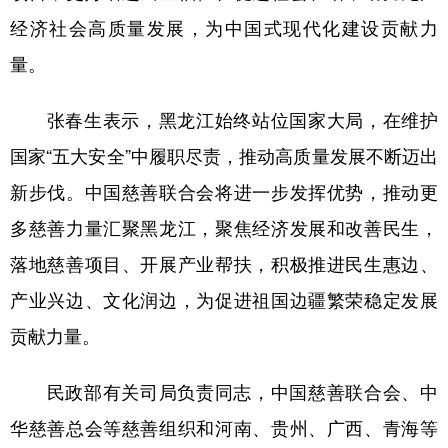
四川
贵州
云南
西藏
经济社会高质量发展，为中国式现代化建设贡献力
陕西
甘肃
青海
宁夏
量。
新疆
内蒙古
黑龙江
张春生表示，黑龙江始终站位国家大局，在维护
国家“五大安全”中履职尽责，推动高质量发展不断迈出
多语种频道
新步伐。中国慈善联合会将进一步发挥优势，推动更
English
Español
Français
عربى
多慈善力量汇聚黑龙江，聚焦经济发展和改善民生，
Русский язык
日本語
한국어
落地慈善项目、开展产业帮扶，积极推进民生惠边、
Deutsch
Português
产业兴边、文化润边，为促进祖国边疆繁荣稳定发展
贡献力量。
民政部有关司局负责同志，中国慈善联合会、中
华慈善总会等慈善组织和河南、贵州、广西、青海等