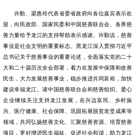
会展
彩票
娱乐
时尚
许勤、梁惠玲代表省委省政府向各位嘉宾表示欢
迎，向民政部、国家民委和中国慈善联合会、各界慈
悦读
公益
书画
一带一路
善力量给予龙江的支持帮助表示感谢。许勤说，慈善
亚太网
上市公司
投教基地
事业是社会文明的重要标志。黑龙江深入贯彻习近平
总书记关于慈善事业的重要论述，全面落实党的二十
地方频道
大和二十届历次全会部署，着力在发展中保障和改善
北京
天津
河北
山西
民生，大力发展慈善事业，稳步推进共同富裕，加快
辽宁
吉林
上海
江苏
建设幸福龙江。请中国慈善联合会和慈善组织、爱心
企业继续关注支持龙江发展，在兴边富民、乡村振
浙江
安徽
福建
江西
兴、医疗健康、社会保障、巩固拓展脱贫攻坚成果等
山东
河南
湖北
湖南
领域，共同弘扬慈善文化、汇聚慈善资源、培育慈善
广东
广西
海南
重庆
项目，更好增进民生福祉、促进社会和谐，助力龙江