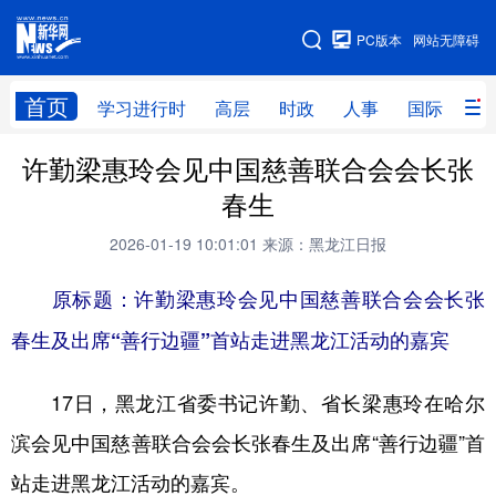
手机版
PC版本
网站无障碍
网站地图
首页
学习进行时
高层
时政
人事
国际
财
许勤梁惠玲会见中国慈善联合会会长张
学习进行时
高层
时政
人事
春生
国际
财经
网评
港澳
2026-01-19 10:01:01
来源：黑龙江日报
台湾
思客智库
全球连线
教育
原标题：许勤梁惠玲会见中国慈善联合会会长张
科技
科普
体育
文化
春生及出席“善行边疆”首站走进黑龙江活动的嘉宾
健康
军事
访谈
视频
17日，黑龙江省委书记许勤、省长梁惠玲在哈尔
图片
中央文件
金融
汽车
滨会见中国慈善联合会会长张春生及出席“善行边疆”首
食品
人居
信息化
乡村振兴
站走进黑龙江活动的嘉宾。
溯源中国
城市
旅游
能源