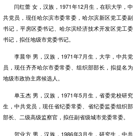
闫红蕾 女，汉族，1971年12月生，在职大学，中
会展
彩票
娱乐
时尚
共党员，现任哈尔滨市委常委，哈尔滨新区党工委副
悦读
公益
书画
一带一路
书记，平房区委书记、哈尔滨经济技术开发区党工委
亚太网
上市公司
投教基地
书记，拟任地级市党委书记。
李晨华 男，汉族，1971年7月生，大学，中共党
地方频道
员，现任齐齐哈尔市委常委、组织部部长，拟提名为
北京
天津
河北
山西
地级市政协主席候选人。
辽宁
吉林
上海
江苏
单玉杰 男，汉族，1971年5月生，省委党校研究
浙江
安徽
福建
江西
生，中共党员，现任省纪委常委、省纪委监委组织部
山东
河南
湖北
湖南
部长、二级高级监察官，拟任副省级城市党委常委。
广东
广西
海南
重庆
贺业方 男，汉族，1986年3月生，研究生，中共