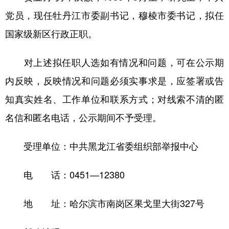
四川
贵州
云南
西藏
党员，现任牡丹江市委副书记，穆棱市委书记，拟任
陕西
甘肃
青海
宁夏
国家级新区行政正职。
新疆
内蒙古
黑龙江
对上述拟任职人选如有情况和问题，可在公示期
内反映，反映情况和问题必须实事求是，应签署或告
多语种频道
知真实姓名、工作单位和联系方式；对线索不清的匿
English
Español
Français
عربى
名信和匿名电话，公示期间不予受理。
Русский язык
日本語
한국어
受理单位：中共黑龙江省委组织部举报中心
Deutsch
Português
电 话：0451—12380
地 址：哈尔滨市南岗区果戈里大街327号