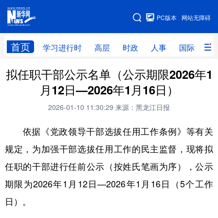
手机版
PC版本
网站无障碍
网站地图
首页
学习进行时
高层
时政
人事
国际
财
拟任职干部公示名单（公示期限2026年1
学习进行时
高层
时政
人事
月12日—2026年1月16日）
国际
财经
网评
港澳
2026-01-10 11:30:29
来源：黑龙江日报
台湾
思客智库
全球连线
教育
依据《党政领导干部选拔任用工作条例》等有关
科技
科普
体育
文化
规定，为加强干部选拔任用工作的民主监督，现将拟
健康
军事
访谈
视频
任职的干部进行任前公示（按姓氏笔画为序），公示
图片
中央文件
金融
汽车
期限为2026年1月12日—2026年1月16日（5个工作
食品
人居
信息化
乡村振兴
日）。
溯源中国
城市
旅游
能源