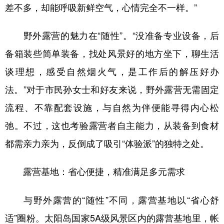
四川
贵州
云南
西藏
差不多，却能呼吸新鲜空气，心情完全不一样。”
陕西
甘肃
青海
宁夏
野外露营的魅力在“随性”。“没准备专业设备，后
新疆
内蒙古
黑龙江
备箱装些简单装备，找处风景好的地方坐下，聊生活
谈理想，感受自然烟火气，是工作后的解压好办
多语种频道
法。”对于市民孙女士和好友来说，野外露营无需固定
流程、不靠配套设施，与自然为伴便能寻得内心松
English
Español
Français
عربى
弛。不过，这也考验露营者自主能力，从装备到食材
Русский язык
日本語
한국어
都需亲力亲为，反倒成了吸引“体验派”的独特之处。
Deutsch
Português
露营基地：省心便捷，精准满足多元需求
与野外露营的“随性”不同，露营基地以“省心舒
适”圈粉。太阳岛国家5A级风景区内的露营基地里，帐