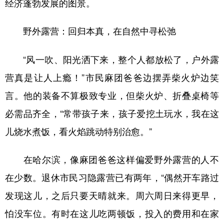
经济蓬勃发展的图景。
会展
彩票
娱乐
时尚
野外露营：回归本真，在自然中寻松弛
悦读
公益
书画
一带一路
“风一吹、阳光洒下来，整个人都放松了，户外露
亚太网
上市公司
投教基地
营真是让人上瘾！”市民麻团爸爸边摆弄柴火炉边笑
言。他的装备不算极致专业，但柴火炉、折叠桌椅等
地方频道
必需品齐全，“常带孩子来，孩子爱挖土玩水，我在这
北京
天津
河北
山西
儿烧水煮饭，看火焰跳动特别治愈。”
辽宁
吉林
上海
江苏
在哈尔滨，像麻团爸爸这样偏爱野外露营的人不
浙江
安徽
福建
江西
在少数。退休市民习隐露营已有两年，“偶然开车路过
山东
河南
湖北
湖南
发现这儿，之后只要天晴就来。周六周日来得更早，
广东
广西
海南
重庆
怕没车位。有时在这儿吃两顿饭，投入的费用和在家