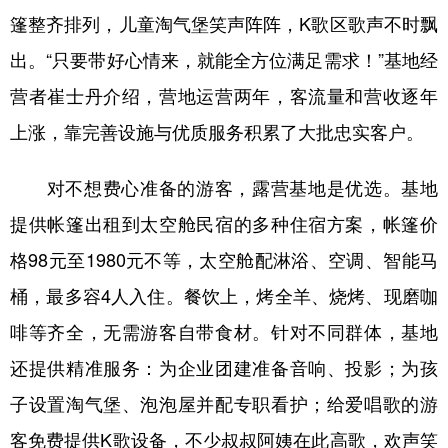
篷整齐排列，儿童淘气堡笑声阵阵，K歌区歌声不时飘
出。“只要带好心情来，就能全方位满足需求！”基地经
营者崔士丹介绍，营地运营两年，客流量和营收逐年
上涨，靠完善设施与优质服务积累了大批忠实客户。
对不想费心准备的游客，露营基地是优选。基地
提供帐篷出租到太空舱民宿的多种住宿方案，帐篷价
格98元至1980元不等，太空舱配淋浴、空调、智能马
桶，最多容4人入住。餐饮上，烤全羊、烧烤、现磨咖
啡等齐全，无需游客自带食材。针对不同群体，基地
还提供精准服务：为企业团建准备音响、投影；为孩
子设置淘气堡、泡泡屋并配专职看护；给爱唱歌的游
客免费提供K歌设备，不少叔叔阿姨在此高歌，欢声笑