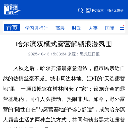
手机版
PC版本
网站无障碍
网站地图
首页
学习进行时
高层
时政
人事
国际
财
哈尔滨双模式露营解锁浪漫氛围
学习进行时
高层
时政
人事
2025-10-13 15:33:34
来源：黑龙江日报
国际
财经
网评
港澳
入秋之后，哈尔滨清晨凉意渐浓，但市民亲近自
台湾
思客智库
全球连线
教育
然的热情丝毫不减。城市周边林地、江畔的“天选露营
科技
科普
体育
文化
地”里，一顶顶帐篷在树林间安了“家”；设施齐全的露
健康
军事
访谈
视频
营基地内，同样人头攒动、热闹非凡。如今，野外露
图片
中央文件
金融
汽车
营的“随性自在”与露营基地的“省心舒适”，成为哈尔滨
食品
人居
信息化
乡村振兴
人露营生活的两种主流方式，共同勾勒出黑龙江露营
溯源中国
城市
旅游
能源