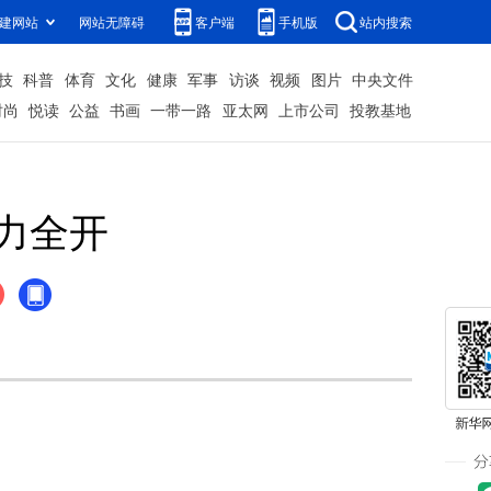
建网站
网站无障碍
客户端
手机版
站内搜索
技
科普
体育
文化
健康
军事
访谈
视频
图片
中央文件
时尚
悦读
公益
书画
一带一路
亚太网
上市公司
投教基地
热力全开