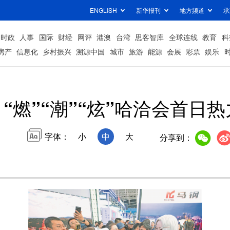
ENGLISH
新华报刊
地方频道
承
时政
人事
国际
财经
网评
港澳
台湾
思客智库
全球连线
教育
科
房产
信息化
乡村振兴
溯源中国
城市
旅游
能源
会展
彩票
娱乐
“燃”“潮”“炫”哈洽会首日
字体：
小
中
大
分享到：